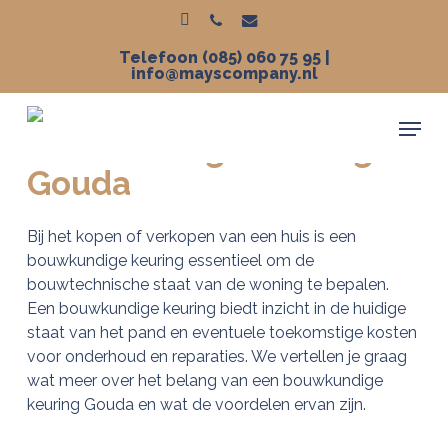
Skip
to
houzz
phone
email
Telefoon (085) 060 75 95
|
main
info@mayscompany.nl
content
Menu
Bouwkundige keuring
Gouda
Bij het kopen of verkopen van een huis is een
bouwkundige keuring essentieel om de
bouwtechnische staat van de woning te bepalen.
Een bouwkundige keuring biedt inzicht in de huidige
staat van het pand en eventuele toekomstige kosten
voor onderhoud en reparaties. We vertellen je graag
wat meer over het belang van een bouwkundige
keuring Gouda en wat de voordelen ervan zijn.