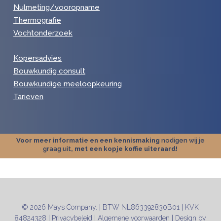
Nulmeting/vooropname
Thermografie
Vochtonderzoek
Kopersadvies
Bouwkundig consult
Bouwkundige meeloopkeuring
Tarieven
Voor meer informatie en een kennismaking
nodigen wij je
graag uit
, met een kopje koffie uiteraard!
© 2026 Mays Company. | BTW NL863392830B01 | KVK
84824328 |
Privacybeleid
|
Algemene voorwaarden
| Design by