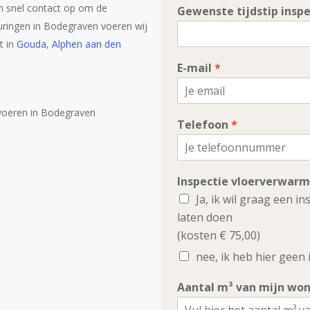
n snel contact op om de
Gewenste tijdstip inspe
uringen in Bodegraven voeren wij
t in
Gouda
,
Alphen aan den
E-mail
*
Telefoon
*
Inspectie vloerverwar
Ja, ik wil graag een i
laten doen
(kosten € 75,00)
nee, ik heb hier geen 
Aantal m³ van mijn wo