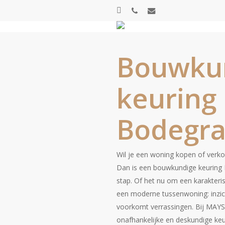
Skip
houzz
phone
email
to
main
content
Bouwku
keuring
Bodegr
Wil je een woning kopen of verk
Dan is een bouwkundige keuring
stap. Of het nu om een karakteri
een moderne tussenwoning: inzic
voorkomt verrassingen. Bij MAY
onafhankelijke en deskundige keu