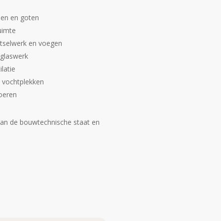
nen en goten
uimte
tselwerk en voegen
 glaswerk
ilatie
 vochtplekken
voeren
 van de bouwtechnische staat en