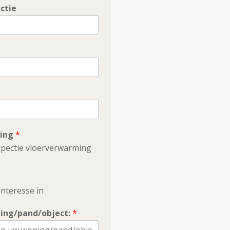
ctie
ming
*
nspectie vloerverwarming
interesse in
ning/pand/object:
*