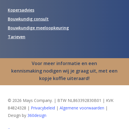
Kopersadvies
Bouwkundig consult
Bouwkundige meeloopkeuring
Tarieven
Voor meer informatie en een
kennismaking
nodigen wij je graag uit
, met een
kopje koffie uiteraard!
© 2026 Mays Company. | BTW NL863392830B01 | KVK
84824328 |
Privacybeleid
|
Algemene voorwaarden
|
Design by
360design