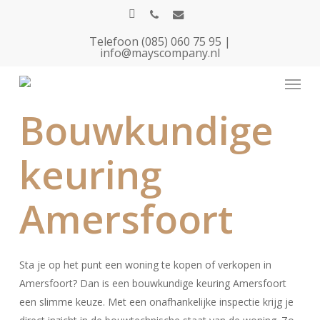
Skip
houzz
phone
email
to
Telefoon (085) 060 75 95
|
main
info@mayscompany.nl
content
Menu
Bouwkundige
keuring
Amersfoort
Sta je op het punt een woning te kopen of verkopen in
Amersfoort? Dan is een bouwkundige keuring Amersfoort
een slimme keuze. Met een onafhankelijke inspectie krijg je